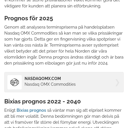
vi kommer se större prisvariationer vilket kommer göra det
viktigare för kunden att planera sin elförbrukning.
Prognos för 2025
Genom att analysera terminspriserna på handelsplatsen
Nasdaq OMX Commodities så kan man se vilka prissäkringar
som har gjorts. Detta ger en fingervisning vilka spotpriser vi
kan vänta oss nästa år. Terminspriserna avser systempriset
vilket betyder att det priser för hela Norden där våra
elområden ingår. Denna prognos ändras ständigt och är bara
den prissäkring som elbolagen gör just nu inför 2024.
NASDAQOMX.COM
Nasdaq OMX Commodities
Bixias prognos 2022 - 2040
Enligt
Bixias prognos
så väntar man sig att elpriset kommer
att bli mer volatilt. Denna bedömningen gör man delvis på
att vi framöver får större del förnybar energi. Utvecklingen