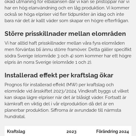
ökad utmaning för elbalansen där vi kan se pristoppar när vi
har en hög elanvändning och en låg produktion. Vi kommer
också se höga elpriser vid fler tidpunkter än idag och inte
bara när det är kallt väder som skapar en högre efterfrågan.
Större prisskillnader mellan elområden
Vi har alltid haft prisskillnader mellan våra fyra elområden
men förväntas bli ännu större framöver. Detta gäller specifikt
södra Sverige (elområde 3 och 4) som kommer har ett högre
elpris än norra Sverige (elområde 1 och 2).
Installerad effekt per kraftslag ökar
Prognos för installerad effekt (MW) per kraftslag och
elområde vid årsskiftet 2023/2024. Vindkraft byggs ut vilket
kan skapa lägre elpriser när det är blåsigt väder. Fortsatt är
kärnkraft en viktig del i vår elproduktion då det är en
planerbar produktion. Siffrorna är avrundade till närmsta
hundratal.
Kraftslag
2023
Förändring 2024