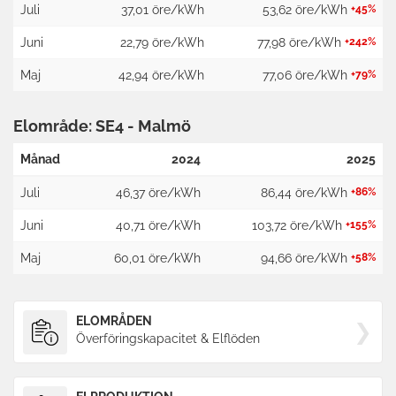
Juli
37,01 öre/kWh
53,62 öre/kWh
+45%
Juni
22,79 öre/kWh
77,98 öre/kWh
+242%
Maj
42,94 öre/kWh
77,06 öre/kWh
+79%
Elområde: SE4 - Malmö
Månad
2024
2025
Juli
46,37 öre/kWh
86,44 öre/kWh
+86%
Juni
40,71 öre/kWh
103,72 öre/kWh
+155%
Maj
60,01 öre/kWh
94,66 öre/kWh
+58%
ELOMRÅDEN
Överföringskapacitet & Elflöden