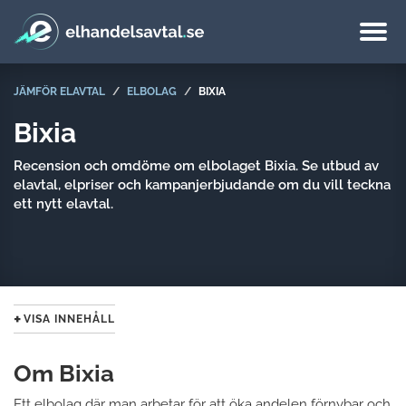
JÄMFÖR ELAVTAL
ELBOLAG
BIXIA
Bixia
Recension och omdöme om elbolaget Bixia. Se utbud av
elavtal, elpriser och kampanjerbjudande om du vill teckna
ett nytt elavtal.
VISA INNEHÅLL
Om Bixia
Ett elbolag där man arbetar för att öka andelen förnybar och