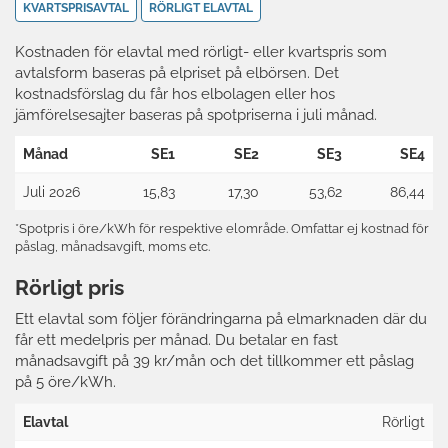
KVARTSPRISAVTAL
RÖRLIGT ELAVTAL
Kostnaden för elavtal med rörligt- eller kvartspris som
avtalsform baseras på elpriset på elbörsen. Det
kostnadsförslag du får hos elbolagen eller hos
jämförelsesajter baseras på spotpriserna i juli månad.
Månad
SE1
SE2
SE3
SE4
Juli 2026
15,83
17,30
53,62
86,44
*Spotpris i öre/kWh för respektive elområde. Omfattar ej kostnad för
påslag, månadsavgift, moms etc.
Rörligt pris
Ett elavtal som följer förändringarna på elmarknaden där du
får ett medelpris per månad. Du betalar en fast
månadsavgift på 39 kr/mån och det tillkommer ett påslag
på 5 öre/kWh.
Elavtal
Rörligt